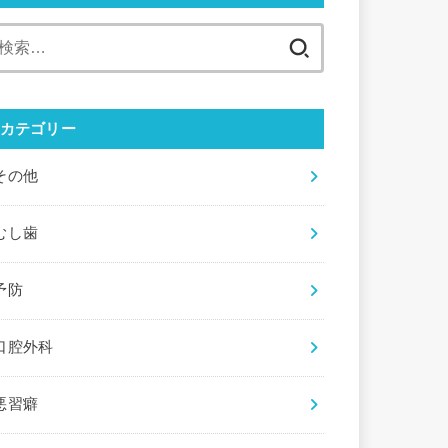
検
索:
カテゴリー
その他
むし歯
予防
口腔外科
悪習癖