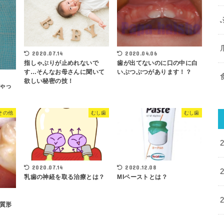
2020.04.06
2020.07.14
歯が出てないのに口の中に白
指しゃぶりが止めれないで
いぶつぶつがあります！？
す…そんなお母さんに聞いて
欲しい秘密の技！
ゃっ
その他
むし歯
むし歯
2020.07.14
2020.12.08
乳歯の神経を取る治療とは？
MIペーストとは？
質形
歯