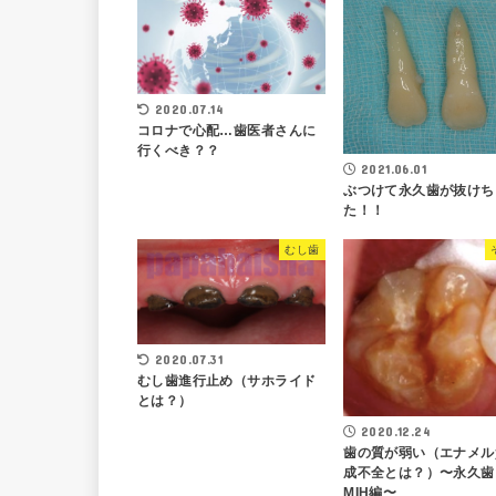
2020.07.14
コロナで心配…歯医者さんに
行くべき？？
2021.06.01
ぶつけて永久歯が抜けち
た！！
むし歯
2020.07.31
むし歯進行止め（サホライド
とは？）
2020.12.24
歯の質が弱い（エナメル
成不全とは？）〜永久
MIH編〜