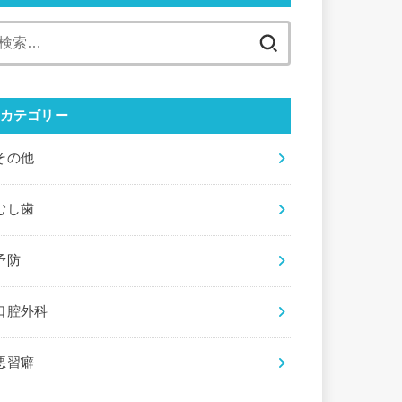
検
索:
カテゴリー
その他
むし歯
予防
口腔外科
悪習癖