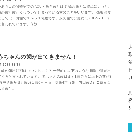
2020.07.01
〜ある日の診療室での会話〜 癒合歯とは？ 癒合歯とは簡単にいうと、
隣の歯と歯がくっついてしまっている歯のことをいいます。 発現頻度
としては、乳歯で１〜５％程度です。永久歯では更に低く0.2〜0.3％
と言われています。何故...
赤ちゃんの歯が出てきません！
2019.12.31
乳歯の萌出時期はいつぐらい？？ 一般的には下のような順番で歯が出
てくると言われています。 赤ちゃんの歯はまず1歳ごろに上下の前が8
本(中切歯A 側切歯B)１歳6ヶ月頃：奥歯4本（第一乳臼歯D） 2歳頃に
犬歯4...