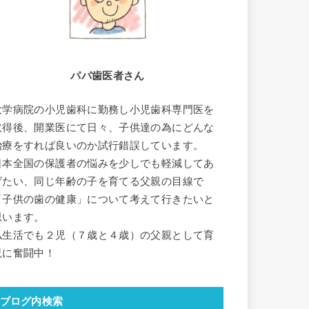
パパ歯医者さん
大学病院の小児歯科に勤務し小児歯科専門医を
取得後、開業医にて日々、子供達の為にどんな
治療をすれば良いのか試行錯誤しています。
日本全国の保護者の悩みを少しでも軽減してあ
げたい、同じ年齢の子を育てる父親の目線で
「子供の歯の健康」について考えて行きたいと
思います。
私生活でも２児（７歳と４歳）の父親として育
児に奮闘中！
ブログ内検索