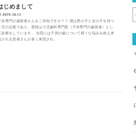
はじめまして
2019.10.13
子供専門の歯医者さんをご存知ですか？？ 僕は男の子と女の子を持つ
２児の父親であり、普段は小児歯科専門医（子供専門の歯医者）とし
て診療をしています。 当院には子供の歯について様々な悩みを抱え来
院される患者さんが多く来院され...