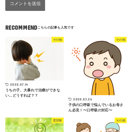
RECOMMEND
その他
その他
2020.07.14
うちの子、大暴れで治療ができな
い…どうすれば？？
2020.03.26
子供の口呼吸で悩んでいるお母さ
ん必見！〜口呼吸の対応〜
悪習癖
その他