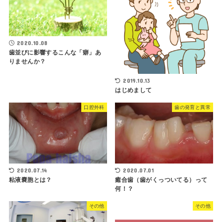
2020.10.08
歯並びに影響するこんな「癖」あ
りませんか？
2019.10.13
はじめまして
口腔外科
歯の発育と異常
2020.07.14
2020.07.01
粘液嚢胞とは？
癒合歯（歯がくっついてる）って
何！？
その他
その他