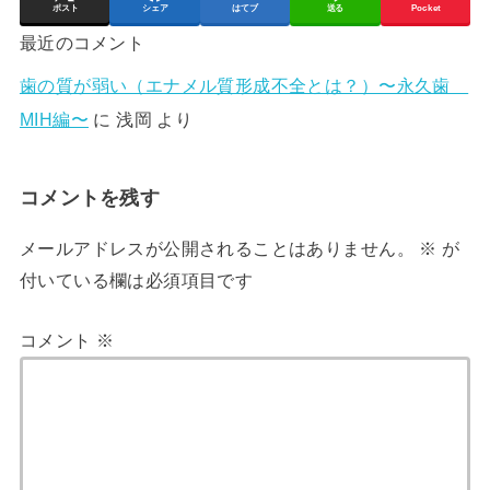
ポスト
シェア
はてブ
送る
Pocket
最近のコメント
歯の質が弱い（エナメル質形成不全とは？）〜永久歯
MIH編〜
に
浅岡
より
コメントを残す
メールアドレスが公開されることはありません。
※
が
付いている欄は必須項目です
コメント
※