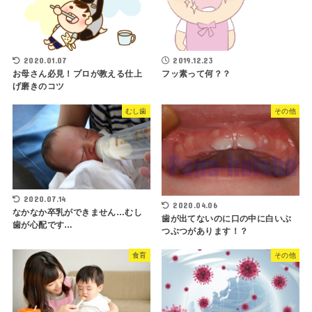
2020.01.07
2019.12.23
お母さん必見！プロが教える仕上
フッ素って何？？
げ磨きのコツ
むし歯
その他
2020.07.14
2020.04.06
なかなか卒乳ができません…むし
歯が出てないのに口の中に白いぶ
歯が心配です…
つぶつがあります！？
食育
その他