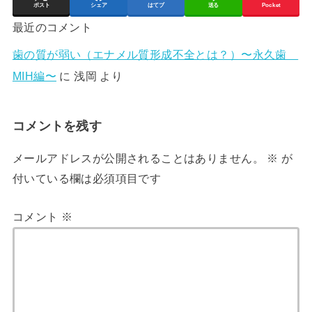
ポスト
シェア
はてブ
送る
Pocket
最近のコメント
歯の質が弱い（エナメル質形成不全とは？）〜永久歯
MIH編〜
に
浅岡
より
コメントを残す
メールアドレスが公開されることはありません。
※
が
付いている欄は必須項目です
コメント
※