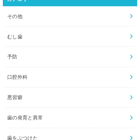
その他
むし歯
予防
口腔外科
悪習癖
歯の発育と異常
歯をぶつけた