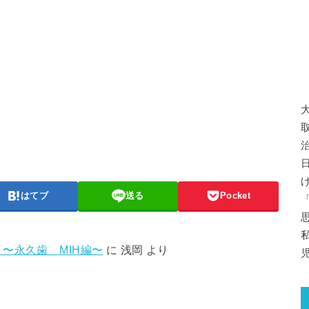
はてブ
送る
Pocket
〜永久歯 MIH編〜
に
浅岡
より