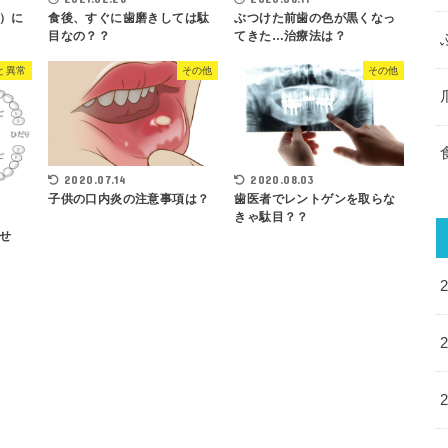
）に
食後、すぐに歯磨きしては駄
ぶつけた前歯の色が黒くなっ
目なの？？
てきた…治療法は？
と異常
その他
その他
2020.07.14
2020.08.03
子供の口内炎の注意事項は？
歯医者でレントゲンを取らな
きゃ駄目？？
せ