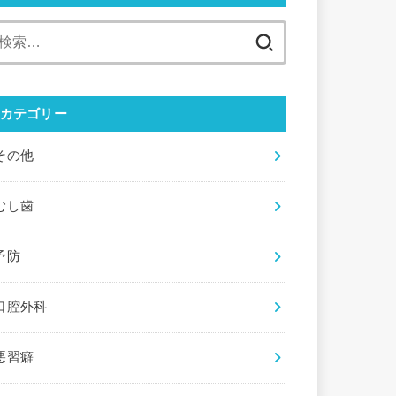
検
索:
カテゴリー
その他
むし歯
予防
口腔外科
悪習癖