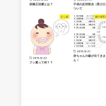
床矯正治療とは？
子供の反対咬合（受け口
ついて
むし歯
歯の発育
2019.12.31
赤ちゃんの歯が出てきま
2019.12.23
ん！
フッ素って何？？