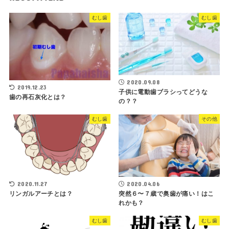
むし歯
むし歯
2020.09.08
2019.12.23
子供に電動歯ブラシってどうな
歯の再石灰化とは？
の？？
むし歯
その他
2020.11.27
2020.04.06
リンガルアーチとは？
突然６〜７歳で奥歯が痛い！はこ
れかも？
むし歯
むし歯