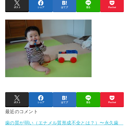
ポスト
シェア
はてブ
送る
Pocket
ポスト
シェア
はてブ
送る
Pocket
最近のコメント
歯の質が弱い（エナメル質形成不全とは？）〜永久歯