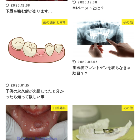
2020.12.08
2020.12.08
MIペーストとは？
下唇を噛む癖があります…
歯の発育と異常
その他
2020.08.03
歯医者でレントゲンを取らなきゃ
駄目？？
2020.01.15
子供の永久歯が欠損してたと分か
ったら知って欲しい事
口腔外科
その他