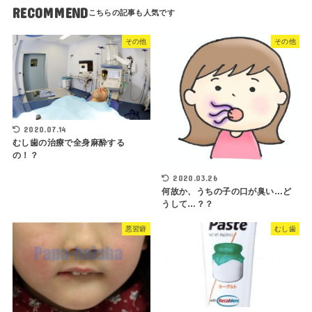
RECOMMEND
その他
その他
2020.07.14
むし歯の治療で全身麻酔する
の！？
2020.03.26
何故か、うちの子の口が臭い…ど
うして…？？
悪習癖
むし歯