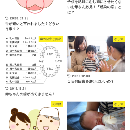
子供を絶対にむし歯にさせたくな
いお母さん必見！「感染の窓」と
は？
2020.03.26
舌が短いと言われました？どうい
う事？？
歯の発育と異常
むし歯
2020.12.08
１日何回歯を磨けばいいの？
2019.12.31
赤ちゃんの歯が出てきません！
その他
むし歯