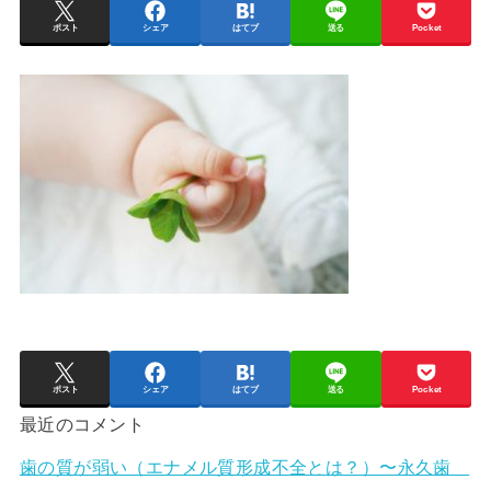
ポスト
シェア
はてブ
送る
Pocket
ポスト
シェア
はてブ
送る
Pocket
最近のコメント
歯の質が弱い（エナメル質形成不全とは？）〜永久歯