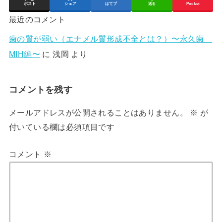
ポスト
シェア
はてブ
送る
Pocket
最近のコメント
歯の質が弱い（エナメル質形成不全とは？）〜永久歯
MIH編〜
に
浅岡
より
コメントを残す
メールアドレスが公開されることはありません。
※
が
付いている欄は必須項目です
コメント
※