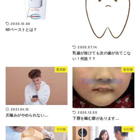
2020.12.08
MIペーストとは？
2020.07.14
乳歯が抜けても次の歯が出てこな
い！何故？？
悪習癖
悪習癖
2021.04.15
2020.12.08
爪噛みがやめられない…
下唇を噛む癖があります…
その他
その他