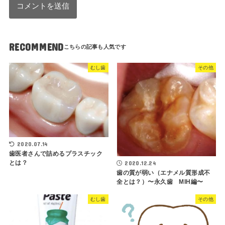
RECOMMEND
むし歯
その他
2020.07.14
歯医者さんで詰めるプラスチック
とは？
2020.12.24
歯の質が弱い（エナメル質形成不
全とは？）〜永久歯 MIH編〜
むし歯
その他