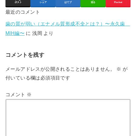
ポスト
シェア
はてブ
送る
Pocket
最近のコメント
歯の質が弱い（エナメル質形成不全とは？）〜永久歯
MIH編〜
に
浅岡
より
コメントを残す
メールアドレスが公開されることはありません。
※
が
付いている欄は必須項目です
コメント
※