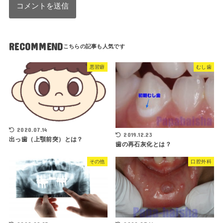
RECOMMEND
悪習癖
むし歯
2020.07.14
2019.12.23
出っ歯（上顎前突）とは？
歯の再石灰化とは？
その他
口腔外科