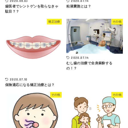
2020.08.03
2020.07.14
歯医者でレントゲンを取らなきゃ
粘液嚢胞とは？
駄目？？
矯正治療
その他
2020.07.14
むし歯の治療で全身麻酔する
の！？
2020.07.10
保険適応になる矯正治療とは？
その他
その他