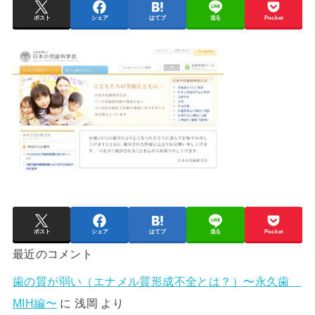
ポスト
シェア
はてブ
送る
Pocket
ポスト
シェア
はてブ
送る
Pocket
最近のコメント
歯の質が弱い（エナメル質形成不全とは？）〜永久歯
MIH編〜
に
浅岡
より