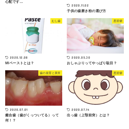
心配です…
2020.11.02
子供の歯磨き粉の選び方
むし歯
悪習癖
2020.12.08
2020.05.30
MIペーストとは？
おしゃぶりってやっぱり駄目？
歯の発育と異常
悪習癖
2020.07.14
2020.07.01
出っ歯（上顎前突）とは？
癒合歯（歯がくっついてる）って
何！？