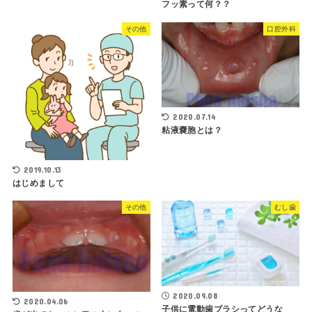
フッ素って何？？
その他
口腔外科
2020.07.14
粘液嚢胞とは？
2019.10.13
はじめまして
その他
むし歯
2020.09.08
2020.04.06
子供に電動歯ブラシってどうな