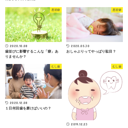
悪習癖
悪習癖
2020.10.08
2020.05.30
歯並びに影響するこんな「癖」あ
おしゃぶりってやっぱり駄目？
りませんか？
むし歯
むし歯
2020.12.08
１日何回歯を磨けばいいの？
2019.12.23