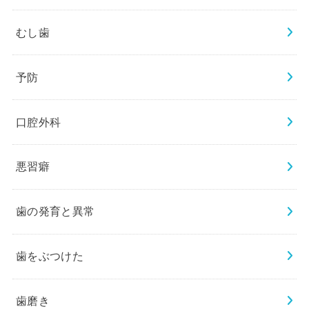
むし歯
予防
口腔外科
悪習癖
歯の発育と異常
歯をぶつけた
歯磨き