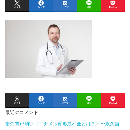
ポスト
シェア
はてブ
送る
Pocket
ポスト
シェア
はてブ
送る
Pocket
最近のコメント
歯の質が弱い（エナメル質形成不全とは？）〜永久歯