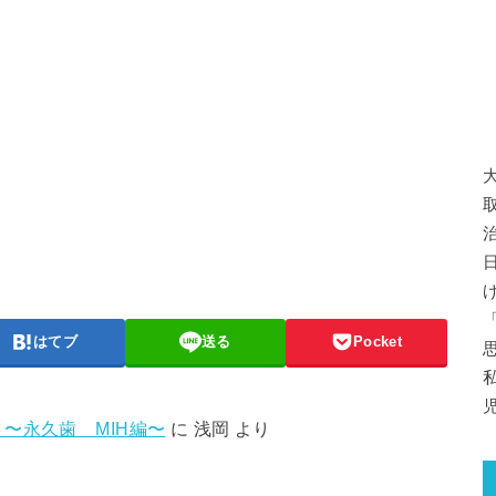
はてブ
送る
Pocket
〜永久歯 MIH編〜
に
浅岡
より