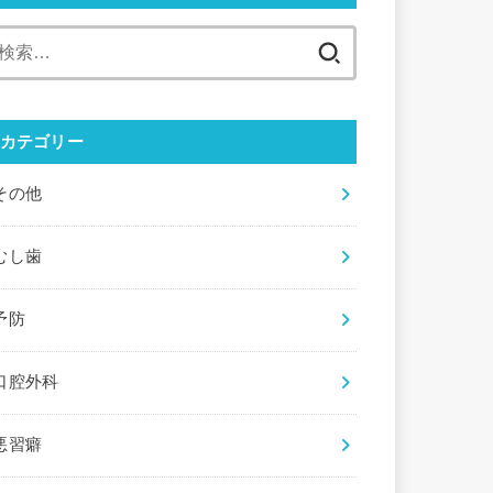
検
索:
カテゴリー
その他
むし歯
予防
口腔外科
悪習癖