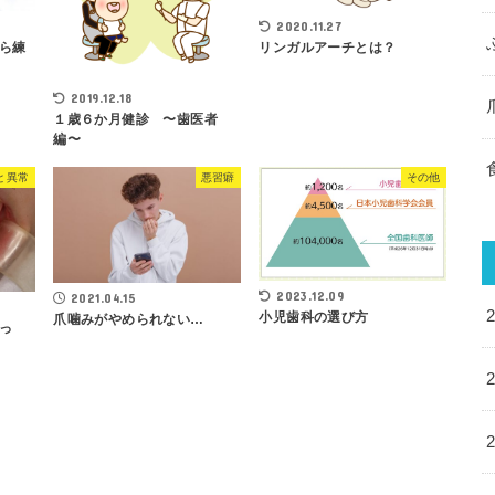
2020.11.27
ら練
リンガルアーチとは？
2019.12.18
１歳６か月健診 〜歯医者
編〜
と異常
悪習癖
その他
2023.12.09
2021.04.15
小児歯科の選び方
爪噛みがやめられない…
っ