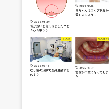
2023.12.15
赤ちゃんはコップ飲みか
習しましょう！
2020.03.26
舌が短いと言われました？ど
ういう事？？
その他
歯の発育
2020.07.14
2020.07.14
むし歯の治療で全身麻酔する
前歯が二重になってしま
の！？
た！